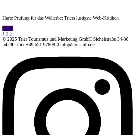
Harte Prüfung für das Welterbe: Triers lustigste Web-Kritiken
Mehr
Seitennummerierung
1
2
>
© 2025 Trier Tourismus und Marketing GmbH Sichelstraße 34-36
der
54290 Trier +49 651 97808-0 info@trier-info.de
Beiträge