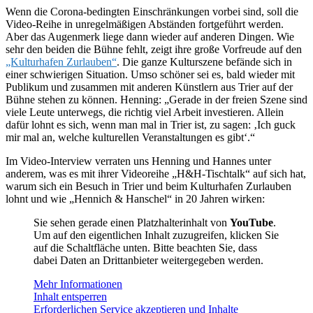
Wenn die Corona-bedingten Einschränkungen vorbei sind, soll die
Video-Reihe in unregelmäßigen Abständen fortgeführt werden.
Aber das Augenmerk liege dann wieder auf anderen Dingen. Wie
sehr den beiden die Bühne fehlt, zeigt ihre große Vorfreude auf den
„Kulturhafen Zurlauben“
. Die ganze Kulturszene befände sich in
einer schwierigen Situation. Umso schöner sei es, bald wieder mit
Publikum und zusammen mit anderen Künstlern aus Trier auf der
Bühne stehen zu können. Henning: „Gerade in der freien Szene sind
viele Leute unterwegs, die richtig viel Arbeit investieren. Allein
dafür lohnt es sich, wenn man mal in Trier ist, zu sagen: ‚Ich guck
mir mal an, welche kulturellen Veranstaltungen es gibt‘.“
Im Video-Interview verraten uns Henning und Hannes unter
anderem, was es mit ihrer Videoreihe „H&H-Tischtalk“ auf sich hat,
warum sich ein Besuch in Trier und beim Kulturhafen Zurlauben
lohnt und wie „Hennich & Hanschel“ in 20 Jahren wirken:
Sie sehen gerade einen Platzhalterinhalt von
YouTube
.
Um auf den eigentlichen Inhalt zuzugreifen, klicken Sie
auf die Schaltfläche unten. Bitte beachten Sie, dass
dabei Daten an Drittanbieter weitergegeben werden.
Mehr Informationen
Inhalt entsperren
Erforderlichen Service akzeptieren und Inhalte