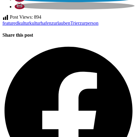
Post Views:
894
featured
kultur
kulturhafenzurlauben
Trier
zurperson
Share this post