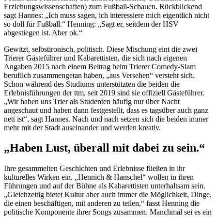
Erziehungswissenschaften) zum Fußball-Schauen. Rückblickend
sagt Hannes: „Ich muss sagen, ich interessiere mich eigentlich nicht
so doll für Fußball.“ Henning: „Sagt er, seitdem der HSV
abgestiegen ist. Aber ok.“
Gewitzt, selbstironisch, politisch. Diese Mischung eint die zwei
Trierer Gästeführer und Kabarettisten, die sich nach eigenen
Angaben 2015 nach einem Beitrag beim Trierer Comedy-Slam
beruflich zusammengetan haben, „aus Versehen“ versteht sich.
Schon während des Studiums unterstützten die beiden die
Erlebnisführungen der ttm, seit 2019 sind sie offiziell Gästeführer.
„Wir haben uns Trier als Studenten häufig nur über Nacht
angeschaut und haben dann festgestellt, dass es tagsüber auch ganz
nett ist“, sagt Hannes. Nach und nach setzen sich die beiden immer
mehr mit der Stadt auseinander und werden kreativ.
„Haben Lust, überall mit dabei zu sein.“
Ihre gesammelten Geschichten und Erlebnisse fließen in ihr
kulturelles Wirken ein. „Hennich & Hanschel“ wollen in ihren
Führungen und auf der Bühne als Kabarettisten unterhaltsam sein.
„Gleichzeitig bietet Kultur aber auch immer die Möglichkeit, Dinge,
die einen beschäftigen, mit anderen zu teilen,“ fasst Henning die
politische Komponente ihrer Songs zusammen. Manchmal sei es ein