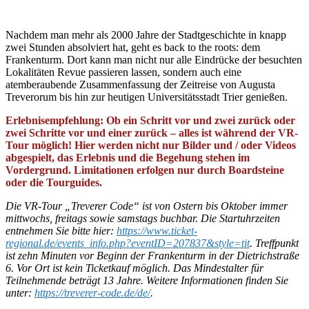
Nachdem man mehr als 2000 Jahre der Stadtgeschichte in knapp
zwei Stunden absolviert hat, geht es back to the roots: dem
Frankenturm. Dort kann man nicht nur alle Eindrücke der besuchten
Lokalitäten Revue passieren lassen, sondern auch eine
atemberaubende Zusammenfassung der Zeitreise von Augusta
Treverorum bis hin zur heutigen Universitätsstadt Trier genießen.
Erlebnisempfehlung: Ob ein Schritt vor und zwei zurück oder
zwei Schritte vor und einer zurück – alles ist während der VR-
Tour möglich! Hier werden nicht nur Bilder und / oder Videos
abgespielt, das Erlebnis und die Begehung stehen im
Vordergrund. Limitationen erfolgen nur durch Boardsteine
oder die Tourguides.
Die VR-Tour „Treverer Code“ ist von Ostern bis Oktober immer
mittwochs, freitags sowie samstags buchbar. Die Startuhrzeiten
entnehmen Sie bitte hier:
https://www.ticket-
regional.de/events_info.php?eventID=207837&style=tit
. Treffpunkt
ist zehn Minuten vor Beginn der Frankenturm in der Dietrichstraße
6. Vor Ort ist kein Ticketkauf möglich. Das Mindestalter für
Teilnehmende beträgt 13 Jahre. Weitere Informationen finden Sie
unter:
https://treverer-code.de/de/
.