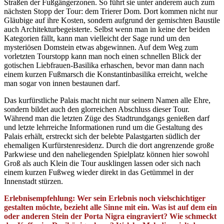
Straßen der Fußgängerzonen. So führt sie unter anderem auch zum
nächsten Stopp der Tour: dem Trierer Dom. Dort kommen nicht nur
Gläubige auf ihre Kosten, sondern aufgrund der gemischten Baustile
auch Architekturbegeisterte. Selbst wenn man in keine der beiden
Kategorien fällt, kann man vielleicht der Sage rund um den
mysteriösen Domstein etwas abgewinnen. Auf dem Weg zum
vorletzten Tourstopp kann man noch einen schnellen Blick der
gotischen Liebfrauen-Basilika erhaschen, bevor man dann nach
einem kurzen Fußmarsch die Konstantinbasilika erreicht, welche
man sogar von innen bestaunen darf.
Das kurfürstliche Palais macht nicht nur seinem Namen alle Ehre,
sondern bildet auch den glorreichen Abschluss dieser Tour.
Während man die letzten Züge des Stadtrundgangs genießen darf
und letzte lehrreiche Informationen rund um die Gestaltung des
Palais erhält, erstreckt sich der belebte Palastgarten südlich der
ehemaligen Kurfürstenresidenz. Durch die dort angrenzende große
Parkwiese und den naheliegenden Spielplatz können hier sowohl
Groß als auch Klein die Tour ausklingen lassen oder sich nach
einem kurzen Fußweg wieder direkt in das Getümmel in der
Innenstadt stürzen.
Erlebnisempfehlung: Wer sein Erlebnis noch vielschichtiger
gestalten möchte, bezieht alle Sinne mit ein. Was ist auf dem ein
oder anderen Stein der Porta Nigra eingraviert? Wie schmeckt