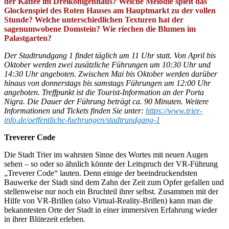
der Kaffee im Dreikönigenhaus? Welche Melodie spielt das
Glockenspiel des Roten Hauses am Hauptmarkt zu der vollen
Stunde? Welche unterschiedlichen Texturen hat der
sagenumwobene Domstein? Wie riechen die Blumen im
Palastgarten?
Der Stadtrundgang 1 findet täglich um 11 Uhr statt. Von April bis
Oktober werden zwei zusätzliche Führungen um 10:30 Uhr und
14:30 Uhr angeboten. Zwischen Mai bis Oktober werden darüber
hinaus von donnerstags bis samstags Führungen um 12:00 Uhr
angeboten. Treffpunkt ist die Tourist-Information an der Porta
Nigra. Die Dauer der Führung beträgt ca. 90 Minuten. Weitere
Informationen und Tickets finden Sie unter:
https://www.trier-
info.de/oeffentliche-fuehrungen/stadtrundgang-1
Treverer Code
Die Stadt Trier im wahrsten Sinne des Wortes mit neuen Augen
sehen – so oder so ähnlich könnte der Leitspruch der VR-Führung
„Treverer Code“ lauten. Denn einige der beeindruckendsten
Bauwerke der Stadt sind dem Zahn der Zeit zum Opfer gefallen und
stellenweise nur noch ein Bruchteil ihrer selbst. Zusammen mit der
Hilfe von VR-Brillen (also Virtual-Reality-Brillen) kann man die
bekanntesten Orte der Stadt in einer immersiven Erfahrung wieder
in ihrer Blütezeit erleben.