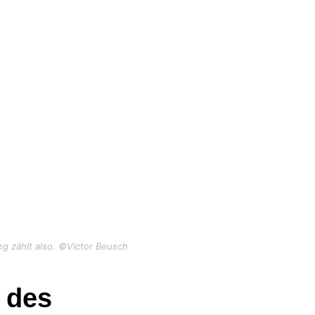
g zählt also.
©Victor Beusch
 des