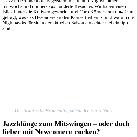
„Jazz im Brunnenhof“ begeistern im Juli und August immer
mittwochs und donnerstags hunderte Besucher. Wir haben einen
Blick hinter die Kulissen geworfen und Caro Körner vom ttm-Team
gefragt, was das Besondere an den Konzertreihen ist und warum die
Nighthawks für sie in der aktuellen Saison ein echter Geheimtipp
sind.
Der historische Brunnenhof neben der Porta Nigra
Jazzklänge zum Mitswingen – oder doch
lieber mit Newcomern rocken?